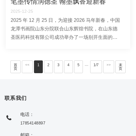
笔墨传情润德圣 翰墨飘香迎新春
2025-12-25
2025 年 12 月 25 日，为迎接 2026 马年新春，中国
龙潭书画院山东分院联合山东辉煌书院，在山东德
圣医药科技有限公司成功举办了一场别开生面的书
画笔会。冯少华、张振龙、王龙卿、黄以孔、段宝
仁、王东华等一众书画名家齐聚一堂，挥毫泼墨、
即兴创作，为公司客户与员工送上了满载文化底蕴
首
<<
1
2
3
4
5
1/7
>>
末
···
页
页
与新年
联系我们
电话：
17854148897
邮箱：