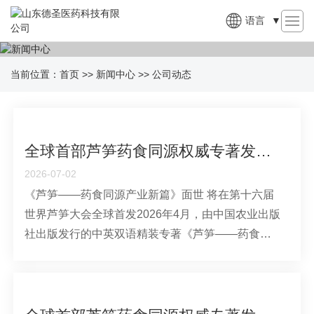
语言
▼
当前位置：
首页
>>
新闻中心
>>
公司动态
全球首部芦笋药食同源权威专著发布 为特色农业大健康产业发展赋能指路
2026-07-02
《芦笋——药食同源产业新篇》面世 将在第十六届
世界芦笋大会全球首发2026年4月，由中国农业出版
社出版发行的中英双语精装专著《芦笋——药食同
源产业新篇》正式问世。全书共计30万字，采用16
开本装帧，是全球首部系统阐释芦笋药食同源核心
价值、全景梳理芦笋全产业链发展的权威专业著
作。该书将于6月22日在韩国举办的第十六···