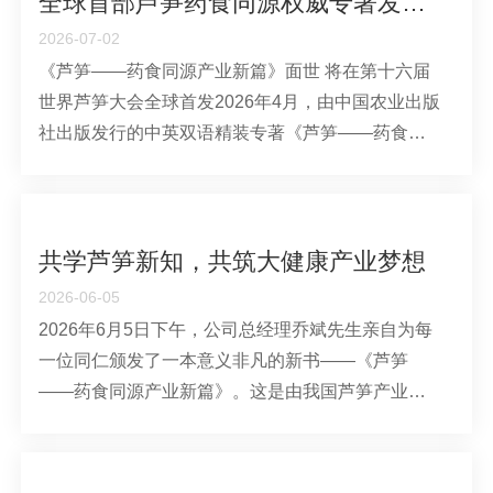
全球首部芦笋药食同源权威专著发布 为特色农业大健康产业发展赋能指路
2026-07-02
《芦笋——药食同源产业新篇》面世 将在第十六届
世界芦笋大会全球首发2026年4月，由中国农业出版
社出版发行的中英双语精装专著《芦笋——药食同
源产业新篇》正式问世。全书共计30万字，采用16
开本装帧，是全球首部系统阐释芦笋药食同源核心
价值、全景梳理芦笋全产业链发展的权威专业著
作。该书将于6月22日在韩国举办的第十六···
共学芦笋新知，共筑大健康产业梦想
2026-06-05
2026年6月5日下午，公司总经理乔斌先生亲自为每
一位同仁颁发了一本意义非凡的新书——《芦笋
——药食同源产业新篇》。这是由我国芦笋产业首
席科学家陈光宇博士主编、中国农业出版社出版的
全球首部中英双语芦笋药食同源专著。乔斌总在颁
发仪式上表示：这本书凝聚了陈光宇教授团队三十