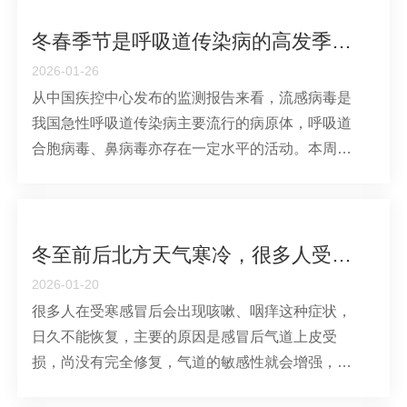
暨供需对接大会”在山东宏济堂制药集团隆重举行。
大会现场，山东锦绣川制药有限
冬春季节是呼吸道传染病的高发季节，南北方有什么差异？
2026-01-26
从中国疾控中心发布的监测报告来看，流感病毒是
我国急性呼吸道传染病主要流行的病原体，呼吸道
合胞病毒、鼻病毒亦存在一定水平的活动。本周我
国流感活动水平出现下降，但是总体仍处于高流行
水平。从哨点医院流感病毒检测阳性率情况来看，
门急诊流感样病例和住院的严重呼吸道感染病例当
中，流感病毒检测阳性率均居首位。甲型
冬至前后北方天气寒冷，很多人受寒后容易久咳不愈
2026-01-20
很多人在受寒感冒后会出现咳嗽、咽痒这种症状，
日久不能恢复，主要的原因是感冒后气道上皮受
损，尚没有完全修复，气道的敏感性就会增强，受
到一点刺激就会诱发咳嗽。中医认为，这是外感后